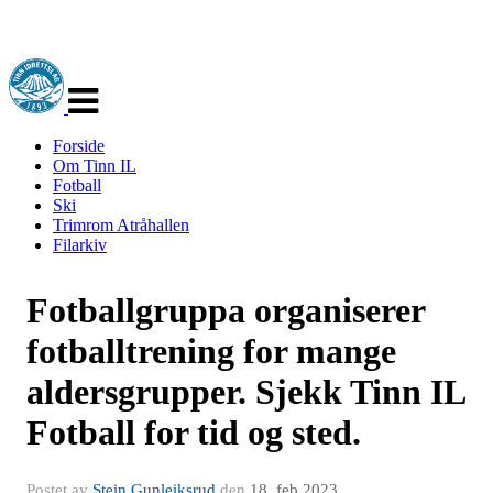
Veksle
navigasjon
Forside
Om Tinn IL
Fotball
Ski
Trimrom Atråhallen
Filarkiv
Fotballgruppa organiserer
fotballtrening for mange
aldersgrupper. Sjekk Tinn IL
Fotball for tid og sted.
Postet av
Stein Gunleiksrud
den
18. feb 2023