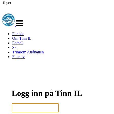
E-post
Veksle
navigasjon
Forside
Om Tinn IL
Fotball
Ski
Trimrom Atråhallen
Filarkiv
Logg inn på Tinn IL