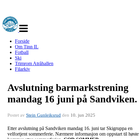
Veksle
navigasjon
Forside
Om Tinn IL
Fotball
Ski
Trimrom Atråhallen
Filarkiv
Avslutning barmarkstrening
mandag 16 juni på Sandviken.
Postet av
Stein Gunleiksrud
den
10. jun 2025
Etter avslutning på Sandviken mandag 16. juni tar Skigruppa en
velfortjent sommerferie. Nærmere informasjon om oppstart til høst