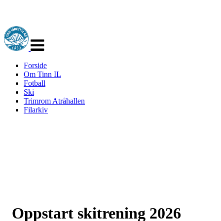
Veksle
navigasjon
Forside
Om Tinn IL
Fotball
Ski
Trimrom Atråhallen
Filarkiv
Oppstart skitrening 2026