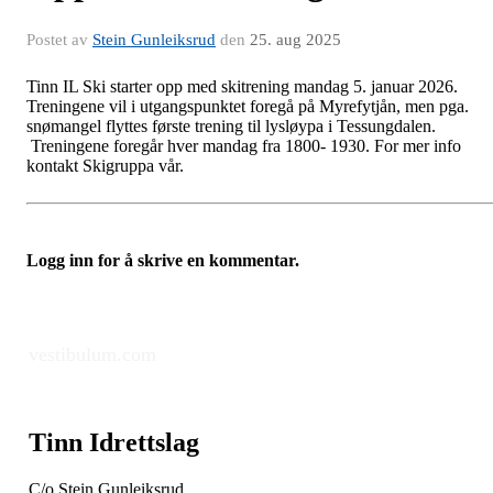
Postet av
Stein Gunleiksrud
den
25. aug 2025
Tinn IL Ski starter opp med skitrening mandag 5. januar 2026.
Treningene vil i utgangspunktet foregå på Myrefytjån, men pga.
snømangel flyttes første trening til lysløypa i Tessungdalen.
Treningene foregår hver mandag fra 1800- 1930. For mer info
kontakt Skigruppa vår.
Logg inn for å skrive en kommentar.
vestibulum.com
Tinn Idrettslag
C/o Stein Gunleiksrud