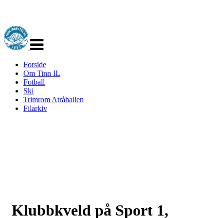
Veksle
navigasjon
Forside
Om Tinn IL
Fotball
Ski
Trimrom Atråhallen
Filarkiv
Klubbkveld på Sport 1,